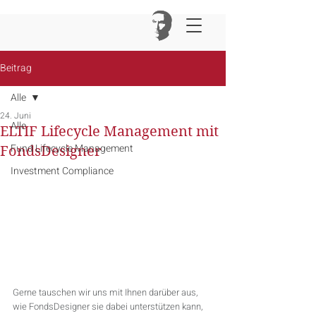
Beitrag
Alle
24. Juni
Alle
ELTIF Lifecycle Management mit
Fund Lifecycle Management
FondsDesigner
Investment Compliance
Gerne tauschen wir uns mit Ihnen darüber aus, 
wie FondsDesigner sie dabei unterstützen kann, 