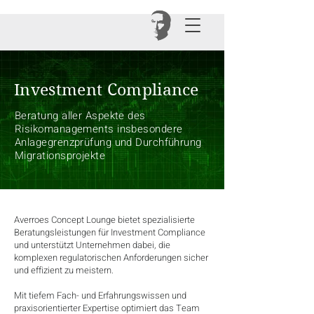
Investment Compliance
Beratung aller Aspekte des
Risikomanagements insbesondere
Anlagegrenzprüfung und Durchführung
Migrationsprojekte
Averroes Concept Lounge bietet spezialisierte
Beratungsleistungen für Investment Compliance
und unterstützt Unternehmen dabei, die
komplexen regulatorischen Anforderungen sicher
und effizient zu meistern.
Mit tiefem Fach- und Erfahrungswissen und
praxisorientierter Expertise optimiert das Team