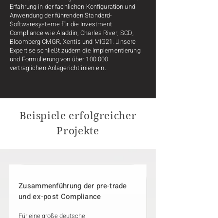
Erfahrung in der fachlichen Konfiguration und
Anwendung der führenden Standard-
Softwaresysteme für die Investment
Compliance wie
Aladdin, Charles River, SCD,
Bloomberg CMGR, Xentis und MIG21.
Unsere
Expertise schließt zudem die Implementierung
und Formulierung von über 100.000
vertraglichen Anlagerichtlinien ein.
Beispiele erfolgreicher
Projekte
Zusammenführung der pre-trade
und ex-post Compliance
Für eine große deutsche