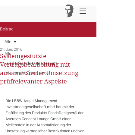
Beitrag
Alle
21. Jan. 2016
Alle
Systemgestützte
Fund Lifecycle Management
Vertragsbearbeitung mit
automatisierter Umsetzung
Investment Compliance
prüfrelevanter Aspekte
Die LBBW Asset Management 
Investmentgesellschaft mbH hat mit der 
Einführung des Produkts FondsDesigner® der 
Averroes Concept Lounge GmbH einen 
Meilenstein in der Automatisierung der 
Umsetzung vertraglicher Restriktionen und von 