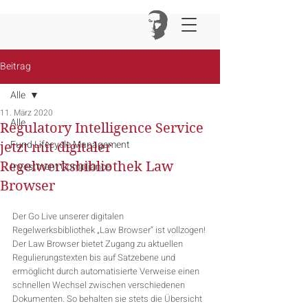
Beitrag
Alle
11. März 2020
Alle
Regulatory Intelligence Service
Fund Lifecycle Management
jetzt mit digitaler
Regelwerksbibliothek Law
Investment Compliance
Browser
Der Go Live unserer digitalen 
Regelwerksbibliothek „Law Browser“ ist vollzogen! 
Der Law Browser bietet Zugang zu aktuellen 
Regulierungstexten bis auf Satzebene und 
ermöglicht durch automatisierte Verweise einen 
schnellen Wechsel zwischen verschiedenen 
Dokumenten. So behalten sie stets die Übersicht 