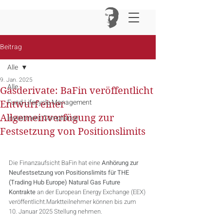
Beitrag
Alle
9. Jan. 2025
Alle
Gasderivate: BaFin veröffentlicht
Fund Lifecycle Management
Entwurf einer
Allgemeinverfügung zur
Investment Compliance
Festsetzung von Positionslimits
Die Finanzaufsicht BaFin hat eine 
Anhörung zur 
Neufestsetzung von Positionslimits für THE 
(Trading Hub Europe) Natural Gas Future 
Kontrakte
 an der European Energy Exchange (EEX) 
veröffentlicht.Marktteilnehmer können bis zum 
10. Januar 2025 Stellung nehmen.